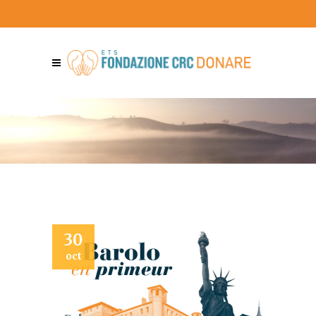
30
oct